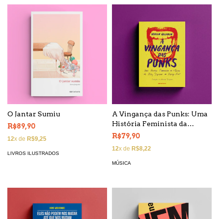
A Vingança das Punks: Uma
O Jantar Sumiu
História Feminista da
R$89,90
Música, de Poly Styrene ao
R$79,90
12
x de
R$9,25
Pussy Riot
12
x de
R$8,22
LIVROS ILUSTRADOS
MÚSICA