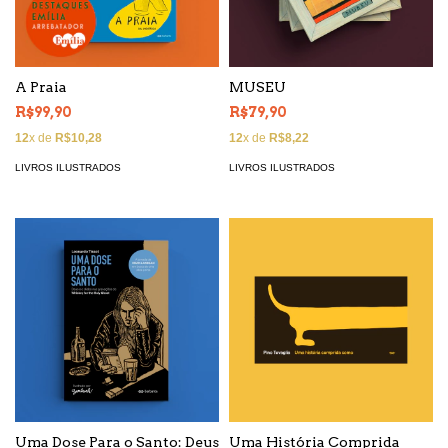
A Praia
MUSEU
R$99,90
R$79,90
12
x de
R$10,28
12
x de
R$8,22
LIVROS ILUSTRADOS
LIVROS ILUSTRADOS
Uma Dose Para o Santo: Deus
Uma História Comprida