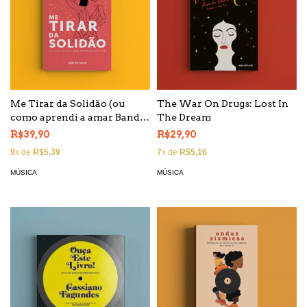
Me Tirar da Solidão (ou
The War On Drugs: Lost In
como aprendi a amar Banda
The Dream
Eva Ao Vivo)
R$39,90
R$29,90
9
x de
R$5,39
7
x de
R$5,16
MÚSICA
MÚSICA