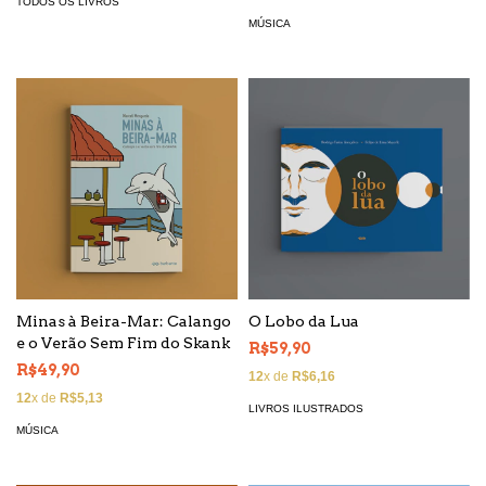
TODOS OS LIVROS
MÚSICA
Minas à Beira-Mar: Calango
O Lobo da Lua
e o Verão Sem Fim do Skank
R$59,90
R$49,90
12
x de
R$6,16
12
x de
R$5,13
LIVROS ILUSTRADOS
MÚSICA