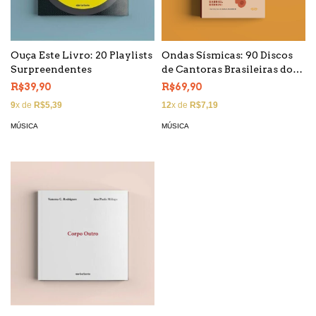
Ouça Este Livro: 20 Playlists
Ondas Sísmicas: 90 Discos
Surpreendentes
de Cantoras Brasileiras do
Século 21
R$39,90
R$69,90
9
x de
R$5,39
12
x de
R$7,19
MÚSICA
MÚSICA