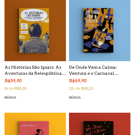
As Histórias São Iguais: As
De Onde Vem a Calma:
Aventuras da Relespública
Ventura e o Carnaval
na Terra da Garoa e Solidão
Particular dos Los
R$39,90
R$49,90
Hermanos
9
x de
R$5,39
12
x de
R$5,13
MÚSICA
MÚSICA